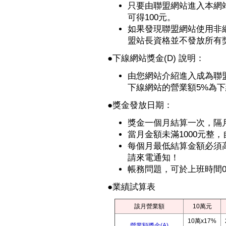
只要由聯盟網站進入本網
可得100元。
如果發現聯盟網站使用非
盟站長資格並不發放所有獎
●
下線網站獎金(D) 說明：
由您網站介紹進入成為聯
下線網站的營業額5%為
●獎金發放日期：
獎金一個月結算一次，隔
當月金額未滿1000元整
每個月最低結算金額必須高
請來電通知！
帳務問題，可於上班時間09:
●業績試算表
該月營業額
10萬元
10萬x17%
營業額獎金(A)