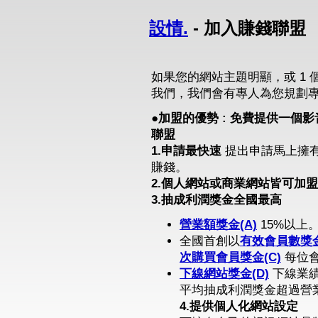
設情.
- 加入賺錢聯盟
如果您的網站主題明顯，或 1 
我們，我們會有專人為您規劃
●加盟的優勢 : 免費提供一
聯盟
1.申請最快速
提出申請馬上擁
賺錢。
2.個人網站或商業網站皆可加盟
3.抽成利潤獎金全國最高
營業額獎金(A)
15%以上
全國首創以
有效會員數獎金
次購買會員獎金(C)
每位會
下線網站獎金(D)
下線業績
平均抽成利潤獎金超過營業
4.提供個人化網站設定