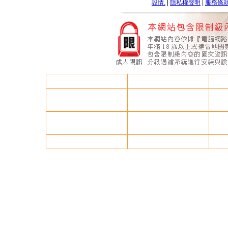
設情.
|
隱私權聲明
|
服務條
情色小老鼠論壇
av
大乃妹做愛影片
85街成人片觀看線上
85cc免費影城
一夜情成人論壇
車展 美女,
85街成人片觀看線上